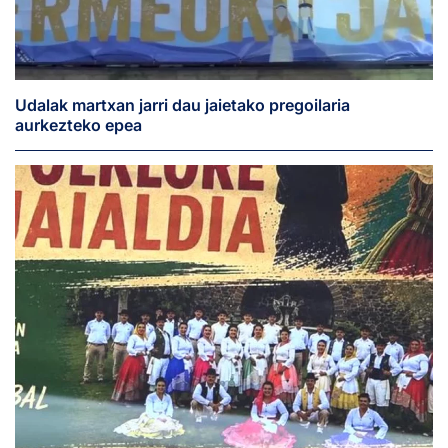
Udalak martxan jarri dau jaietako pregoilaria
aurkezteko epea