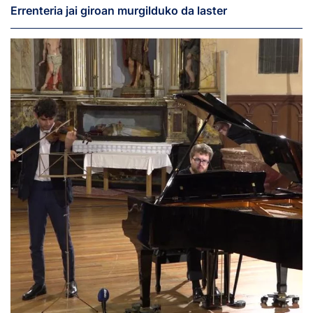
Errenteria jai giroan murgilduko da laster