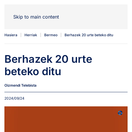
Skip to main content
Hasiera
Herriak
Bermeo
Berhazek 20 urte beteko ditu
Berhazek 20 urte
beteko ditu
Oizmendi Telebista
2024/09/24