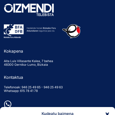
Kokapena
Aita Luis Villasante Kalea, 7 behea
48300 Gernika-Lumo, Bizkaia
Kontaktua
Telefonoak:
946 25 49 65
-
946 25 49 63
Whatsapp: 615 78 41 78
Kudeatu baimena