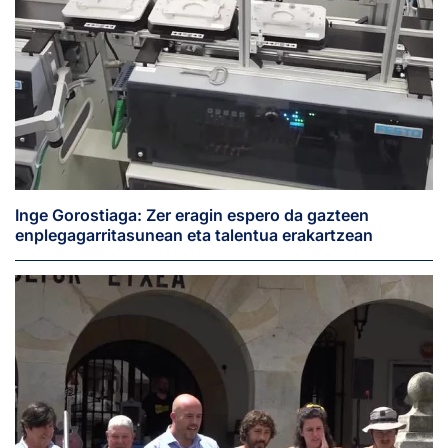
Inge Gorostiaga: Zer eragin espero da gazteen
enplegagarritasunean eta talentua erakartzean