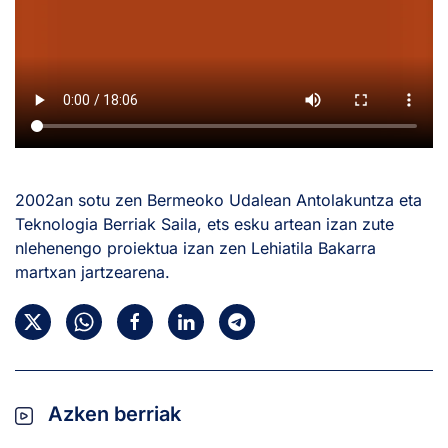
2002an sotu zen Bermeoko Udalean Antolakuntza eta
Teknologia Berriak Saila, ets esku artean izan zute
nlehenengo proiektua izan zen Lehiatila Bakarra
martxan jartzearena.
Azken berriak