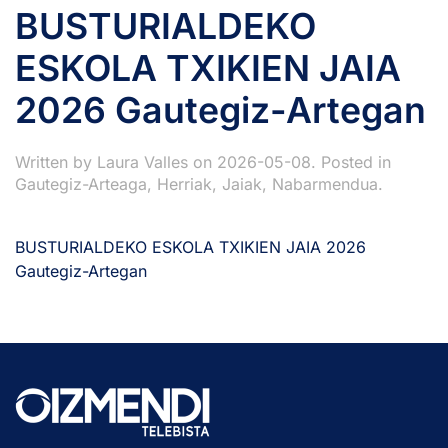
BUSTURIALDEKO
ESKOLA TXIKIEN JAIA
2026 Gautegiz-Artegan
Written by
Laura Valles
on
2026-05-08
. Posted in
Gautegiz-Arteaga
,
Herriak
,
Jaiak
,
Nabarmendua
.
BUSTURIALDEKO ESKOLA TXIKIEN JAIA 2026
Gautegiz-Artegan