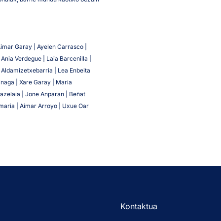
imar Garay | Ayelen Carrasco |
Ania Verdegue | Laia Barcenilla |
ia Aldamizetxebarria | Lea Enbeita
inaga | Xare Garay | Maria
azelaia | Jone Anparan | Beñat
amaria | Aimar Arroyo | Uxue Oar
Kontaktua