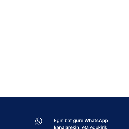
Egin bat
gure WhatsApp
kanalarekin,
eta edukirik