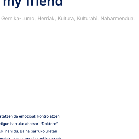
 my friend
n
Gernika-Lumo
,
Herriak
,
Kultura
,
Kulturabi
,
Nabarmendua
.
ertatzen da emozioak kontrolatzen
digun barruko ahotsari “Doktore”
uki nahi du. Baina barruko uretan
sonaiak, barne mundu kaotiko bezain