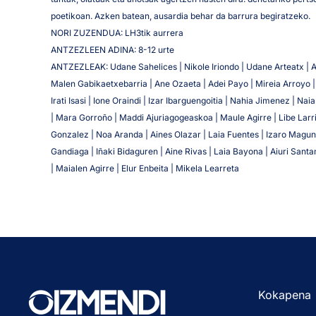
poetikoan. Azken batean, ausardia behar da barrura begiratzeko.
NORI ZUZENDUA: LH3tik aurrera
ANTZEZLEEN ADINA: 8-12 urte
ANTZEZLEAK: Udane Sahelices | Nikole Iriondo | Udane Arteatx | A
Malen Gabikaetxebarria | Ane Ozaeta | Adei Payo | Mireia Arroyo | 
Irati Isasi | Ione Oraindi | Izar Ibarguengoitia | Nahia Jimenez | Na
| Mara Gorroño | Maddi Ajuriagogeaskoa | Maule Agirre | Libe Larr
Gonzalez | Noa Aranda | Aines Olazar | Laia Fuentes | Izaro Magun
Gandiaga | Iñaki Bidaguren | Aine Rivas | Laia Bayona | Aiuri Sant
| Maialen Agirre | Elur Enbeita | Mikela Learreta
Kokapena