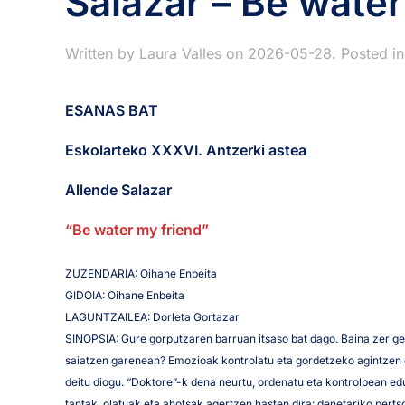
Salazar – Be water
Written by
Laura Valles
on
2026-05-28
. Posted i
ESANAS BAT
Eskolarteko XXXVI. Antzerki astea
Allende Salazar
“Be water my friend”
ZUZENDARIA: Oihane Enbeita
GIDOIA: Oihane Enbeita
LAGUNTZAILEA: Dorleta Gortazar
SINOPSIA: Gure gorputzaren barruan itsaso bat dago. Baina zer g
saiatzen garenean? Emozioak kontrolatu eta gordetzeko agintzen 
deitu diogu. “Doktore”-k dena neurtu, ordenatu eta kontrolpean ed
tantak, olatuak eta ahotsak agertzen hasten dira: denetariko pert