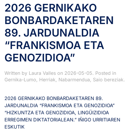
2026 GERNIKAKO
BONBARDAKETAREN
89. JARDUNALDIA
“FRANKISMOA ETA
GENOZIDIOA”
Written by
Laura Valles
on
2026-05-05
. Posted in
Gernika-Lumo
,
Herriak
,
Nabarmendua
,
Saio bereziak
.
2026 GERNIKAKO BONBARDAKETAREN 89.
JARDUNALDIA “FRANKISMOA ETA GENOZIDIOA”
“HIZKUNTZA ETA GENOZIDIOA, LINGÜIZIDIOA
ERREGIMEN DIKTATORIALEAN.” IÑIGO URRITIAREN
ESKUTIK