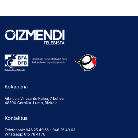
Kokapena
Aita Luis Villasante Kalea, 7 behea
48300 Gernika-Lumo, Bizkaia
Kontaktua
Telefonoak:
946 25 49 65
-
946 25 49 63
Whatsapp: 615 78 41 78