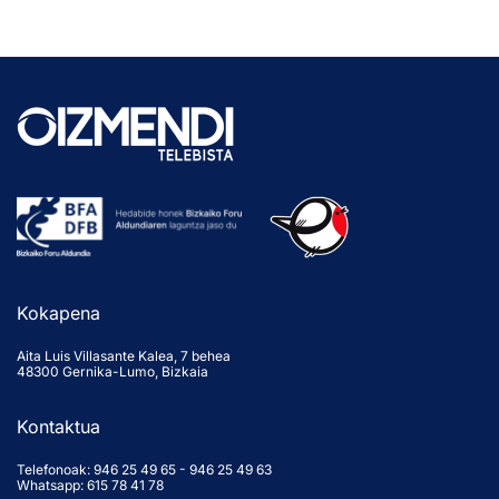
Kokapena
Aita Luis Villasante Kalea, 7 behea
48300 Gernika-Lumo, Bizkaia
Kontaktua
Telefonoak:
946 25 49 65
-
946 25 49 63
Whatsapp: 615 78 41 78