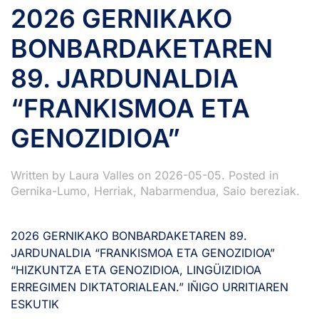
2026 GERNIKAKO
BONBARDAKETAREN
89. JARDUNALDIA
“FRANKISMOA ETA
GENOZIDIOA”
Written by
Laura Valles
on
2026-05-05
. Posted in
Gernika-Lumo
,
Herriak
,
Nabarmendua
,
Saio bereziak
.
2026 GERNIKAKO BONBARDAKETAREN 89.
JARDUNALDIA “FRANKISMOA ETA GENOZIDIOA”
“HIZKUNTZA ETA GENOZIDIOA, LINGÜIZIDIOA
ERREGIMEN DIKTATORIALEAN.” IÑIGO URRITIAREN
ESKUTIK