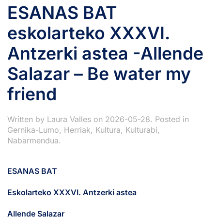
ESANAS BAT
eskolarteko XXXVI.
Antzerki astea -Allende
Salazar – Be water my
friend
Written by
Laura Valles
on
2026-05-28
. Posted in
Gernika-Lumo
,
Herriak
,
Kultura
,
Kulturabi
,
Nabarmendua
.
ESANAS BAT
Eskolarteko XXXVI. Antzerki astea
Allende Salazar