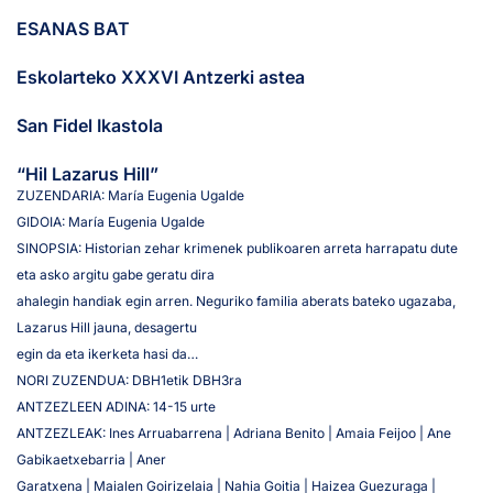
ESANAS BAT
Eskolarteko XXXVI Antzerki astea
San Fidel Ikastola
“Hil Lazarus Hill”
ZUZENDARIA: María Eugenia Ugalde
GIDOIA: María Eugenia Ugalde
SINOPSIA: Historian zehar krimenek publikoaren arreta harrapatu dute
eta asko argitu gabe geratu dira
ahalegin handiak egin arren. Neguriko familia aberats bateko ugazaba,
Lazarus Hill jauna, desagertu
egin da eta ikerketa hasi da…
NORI ZUZENDUA: DBH1etik DBH3ra
ANTZEZLEEN ADINA: 14-15 urte
ANTZEZLEAK: Ines Arruabarrena | Adriana Benito | Amaia Feijoo | Ane
Gabikaetxebarria | Aner
Garatxena | Maialen Goirizelaia | Nahia Goitia | Haizea Guezuraga |