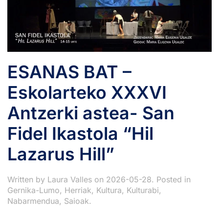
ESANAS BAT –
Eskolarteko XXXVI
Antzerki astea- San
Fidel Ikastola “Hil
Lazarus Hill”
Written by
Laura Valles
on
2026-05-28
. Posted in
Gernika-Lumo
,
Herriak
,
Kultura
,
Kulturabi
,
Nabarmendua
,
Saioak
.