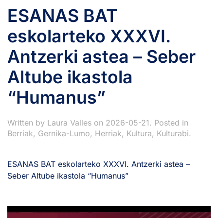
ESANAS BAT
eskolarteko XXXVI.
Antzerki astea – Seber
Altube ikastola
“Humanus”
Written by
Laura Valles
on
2026-05-21
. Posted in
Berriak
,
Gernika-Lumo
,
Herriak
,
Kultura
,
Kulturabi
.
ESANAS BAT eskolarteko XXXVI. Antzerki astea –
Seber Altube ikastola “Humanus”