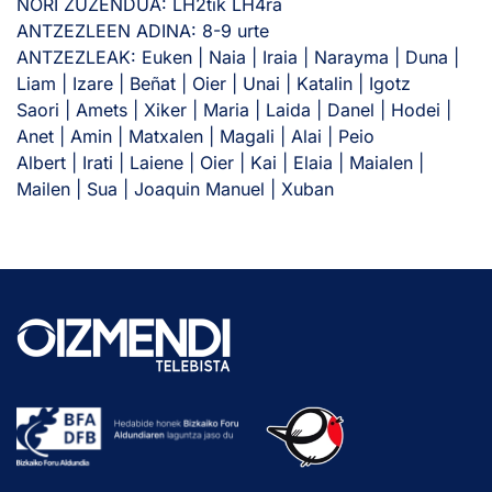
NORI ZUZENDUA: LH2tik LH4ra
ANTZEZLEEN ADINA: 8-9 urte
ANTZEZLEAK: Euken | Naia | Iraia | Narayma | Duna |
Liam | Izare | Beñat | Oier | Unai | Katalin | Igotz
Saori | Amets | Xiker | Maria | Laida | Danel | Hodei |
Anet | Amin | Matxalen | Magali | Alai | Peio
Albert | Irati | Laiene | Oier | Kai | Elaia | Maialen |
Mailen | Sua | Joaquin Manuel | Xuban