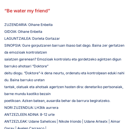
“Be water my friend”
ZUZENDARIA: Oihane Enbeita
GIDOIA: Oihane Enbeita
LAGUNTZAILEA: Dorleta Gortazar
SINOPSIA: Gure gorputzaren barruan itsaso bat dago. Baina zer gertatzen
da emozioak kontrolatzen
saiatzen garenean? Emozioak kontrolatu eta gordetzeko agintzen digun
barruko ahotsari “Doktore”
deitu diogu. “Doktore”-k dena neurtu, ordenatu eta kontrolpean eduki nahi
du. Baina barruko uretan
tantak, olatuak eta ahotsak agertzen hasten dira: denetariko pertsonaiak,
barne mundu kaotiko bezain
poetikoan. Azken batean, ausardia behar da barrura begiratzeko.
NORI ZUZENDUA: LH3tik aurrera
ANTZEZLEEN ADINA: 8-12 urte
ANTZEZLEAK: Udane Sahelices | Nikole Iriondo | Udane Arteatx | Aimar
Garay | Ayelen Carrasco |