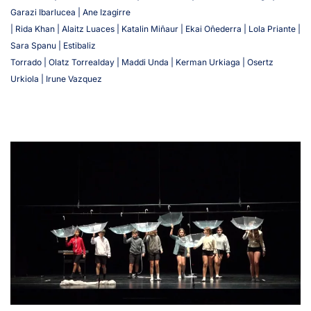
Garazi Ibarlucea | Ane Izagirre
| Rida Khan | Alaitz Luaces | Katalin Miñaur | Ekai Oñederra | Lola Priante |
Sara Spanu | Estibaliz
Torrado | Olatz Torrealday | Maddi Unda | Kerman Urkiaga | Osertz
Urkiola | Irune Vazquez