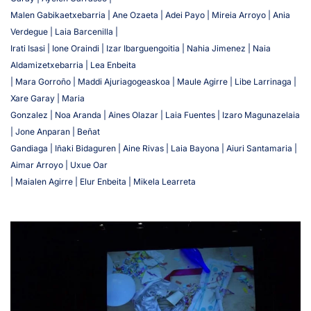
Malen Gabikaetxebarria | Ane Ozaeta | Adei Payo | Mireia Arroyo | Ania
Verdegue | Laia Barcenilla |
Irati Isasi | Ione Oraindi | Izar Ibarguengoitia | Nahia Jimenez | Naia
Aldamizetxebarria | Lea Enbeita
| Mara Gorroño | Maddi Ajuriagogeaskoa | Maule Agirre | Libe Larrinaga |
Xare Garay | Maria
Gonzalez | Noa Aranda | Aines Olazar | Laia Fuentes | Izaro Magunazelaia
| Jone Anparan | Beñat
Gandiaga | Iñaki Bidaguren | Aine Rivas | Laia Bayona | Aiuri Santamaria |
Aimar Arroyo | Uxue Oar
| Maialen Agirre | Elur Enbeita | Mikela Learreta