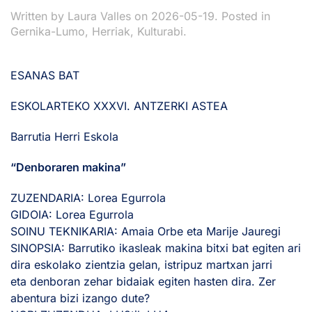
Written by
Laura Valles
on
2026-05-19
. Posted in
Gernika-Lumo
,
Herriak
,
Kulturabi
.
ESANAS BAT
ESKOLARTEKO XXXVI. ANTZERKI ASTEA
Barrutia Herri Eskola
“Denboraren makina”
ZUZENDARIA: Lorea Egurrola
GIDOIA: Lorea Egurrola
SOINU TEKNIKARIA: Amaia Orbe eta Marije Jauregi
SINOPSIA: Barrutiko ikasleak makina bitxi bat egiten ari
dira eskolako zientzia gelan, istripuz martxan jarri
eta denboran zehar bidaiak egiten hasten dira. Zer
abentura bizi izango dute?