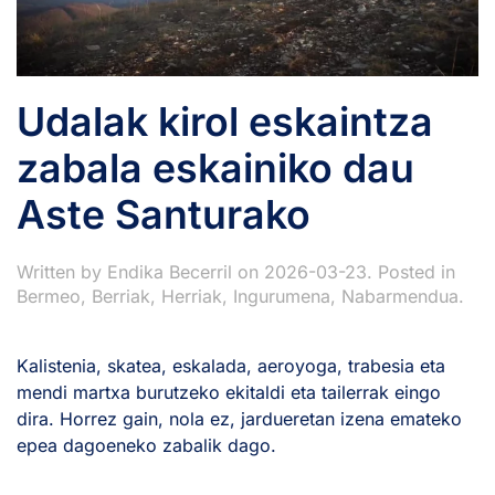
Udalak kirol eskaintza
zabala eskainiko dau
Aste Santurako
Written by
Endika Becerril
on
2026-03-23
. Posted in
Bermeo
,
Berriak
,
Herriak
,
Ingurumena
,
Nabarmendua
.
Kalistenia, skatea, eskalada, aeroyoga, trabesia eta
mendi martxa burutzeko ekitaldi eta tailerrak eingo
dira. Horrez gain, nola ez, jardueretan izena emateko
epea dagoeneko zabalik dago.