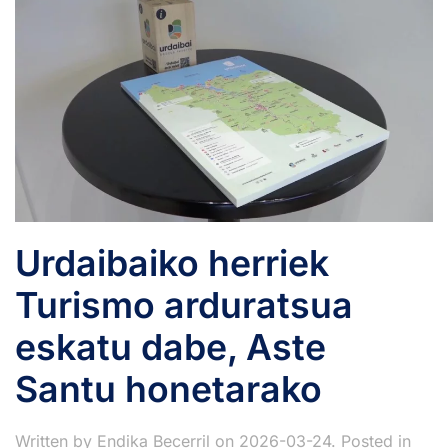
Urdaibaiko herriek
Turismo arduratsua
eskatu dabe, Aste
Santu honetarako
Written by
Endika Becerril
on
2026-03-24
. Posted in