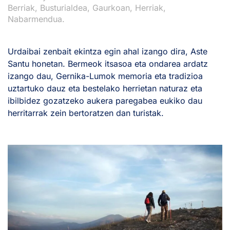
Berriak
,
Busturialdea
,
Gaurkoan
,
Herriak
,
Nabarmendua
.
Urdaibai zenbait ekintza egin ahal izango dira, Aste
Santu honetan. Bermeok itsasoa eta ondarea ardatz
izango dau, Gernika-Lumok memoria eta tradizioa
uztartuko dauz eta bestelako herrietan naturaz eta
ibilbidez gozatzeko aukera paregabea eukiko dau
herritarrak zein bertoratzen dan turistak.