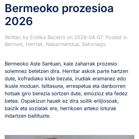
Bermeoko prozesioa
2026
Written by
Endika Becerril
on
2026-04-07
. Posted in
Bermeo
,
Herriak
,
Nabarmendua
,
Sakonago
.
Bermeoko Aste Santuan, kale zaharrak prozesio
solemnez betetzen dira. Herritar askok parte hartzen
dute, kofradiako kide bezala, irudiak eramanez edo
ikusle moduan. Isiltasuna, errespetua eta danborren
hotsak giro berezia sortzen dute, emozioz eta fedez
betea. Ospakizun hauek ez dira soilik erlijiosoak,
baizik eta sozialak ere, herrikoen arteko loturak
indartzen baitituzte.