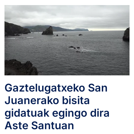
Gaztelugatxeko San
Juanerako bisita
gidatuak egingo dira
Aste Santuan