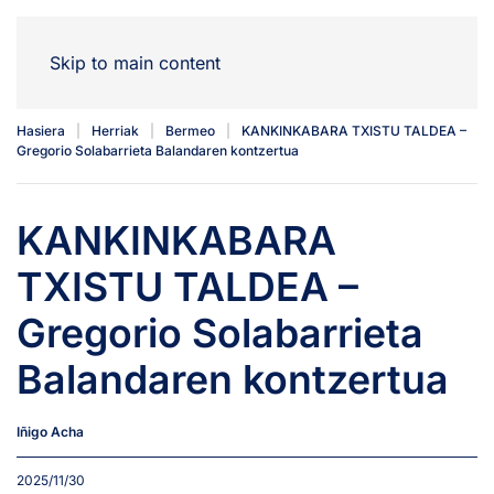
Skip to main content
Hasiera
Herriak
Bermeo
KANKINKABARA TXISTU TALDEA –
Gregorio Solabarrieta Balandaren kontzertua
KANKINKABARA
TXISTU TALDEA –
Gregorio Solabarrieta
Balandaren kontzertua
Iñigo Acha
2025/11/30