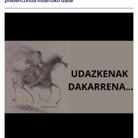
prebentzinoa indartuko dabe