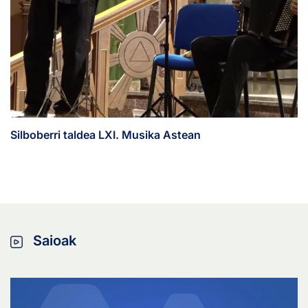
Silboberri taldea LXI. Musika Astean
Saioak