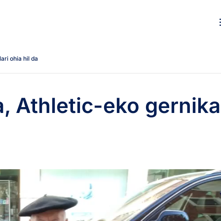
ri ohia hil da
 Athletic-eko gernika