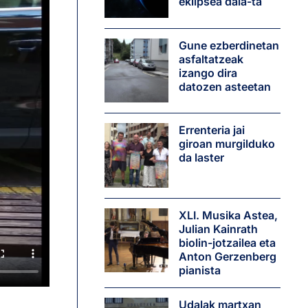
eklipsea dala-ta
Gune ezberdinetan
asfaltatzeak
izango dira
datozen asteetan
Errenteria jai
giroan murgilduko
da laster
XLI. Musika Astea,
Julian Kainrath
biolin-jotzailea eta
Anton Gerzenberg
pianista
Udalak martxan