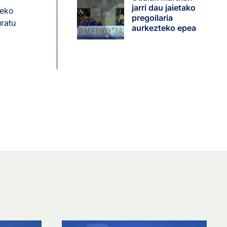
jarri dau jaietako
-eko
pregoilaria
uratu
aurkezteko epea