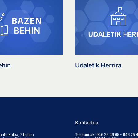
ehin
Udaletik Herrira
Kontaktua
asante Kalea, 7 behea
Telefonoak:
946 25 49 65
-
946 25 