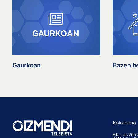
Gaurkoan
Bazen b
Kokapena
Aita Luis Vill