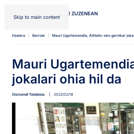
HASIERA
SAIOAK
ZUZENEAN
Skip to main content
Hasiera
Berriak
Mauri Ugartemendia, Athletic-eko gernikar jokala
Mauri Ugartemendia,
jokalari ohia hil da
Oizmendi Telebista
2022/02/18