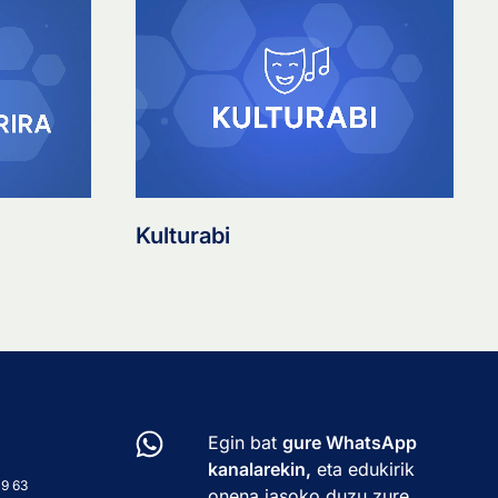
Kulturabi
Egin bat
gure WhatsApp
kanalarekin,
eta edukirik
49 63
onena jasoko duzu zure