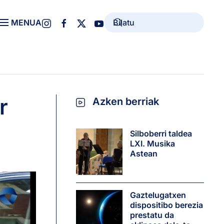
MENUA
r
Azken berriak
Silboberri taldea
LXI. Musika
Astean
Gaztelugatxen
dispositibo berezia
prestatu da