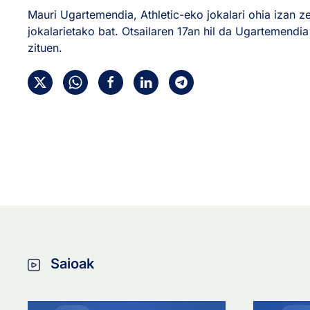
Mauri Ugartemendia, Athletic-eko jokalari ohia izan 
jokalarietako bat. Otsailaren 17an hil da Ugartemendia
zituen.
Saioak