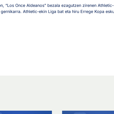
zen, “Los Once Aldeanos” bezala ezagutzen zirenen Athletic
 gernikarra. Athletic-ekin Liga bat eta hiru Errege Kopa esk