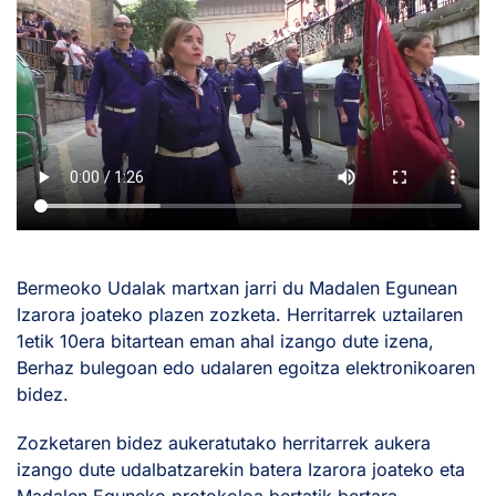
Bermeoko Udalak martxan jarri du Madalen Egunean
Izarora joateko plazen zozketa. Herritarrek uztailaren
1etik 10era bitartean eman ahal izango dute izena,
Berhaz bulegoan edo udalaren egoitza elektronikoaren
bidez.
Zozketaren bidez aukeratutako herritarrek aukera
izango dute udalbatzarekin batera Izarora joateko eta