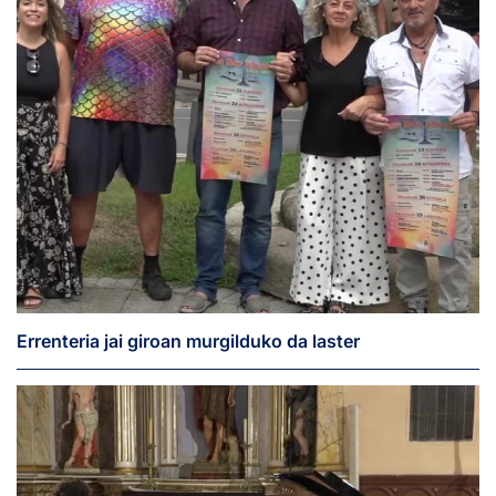
Errenteria jai giroan murgilduko da laster