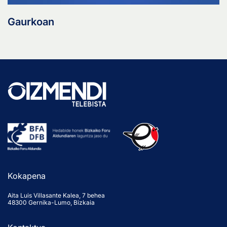
Gaurkoan
Kokapena
Aita Luis Villasante Kalea, 7 behea
48300 Gernika-Lumo, Bizkaia