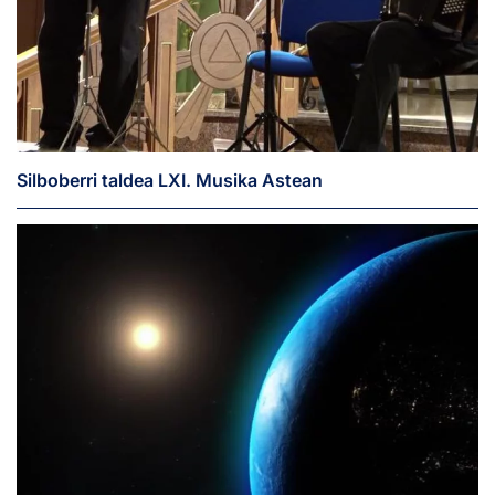
Silboberri taldea LXI. Musika Astean