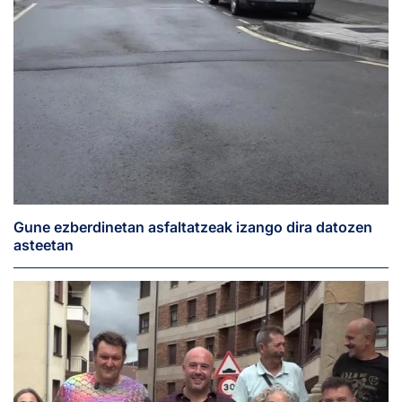
Gune ezberdinetan asfaltatzeak izango dira datozen
asteetan