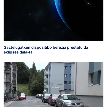
Gaztelugatxen dispositibo berezia prestatu da
eklipsea dala-ta