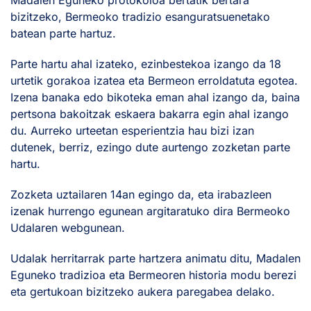
Madalen Eguneko protokoloa bertatik bertara
bizitzeko, Bermeoko tradizio esanguratsuenetako
batean parte hartuz.
Parte hartu ahal izateko, ezinbestekoa izango da 18
urtetik gorakoa izatea eta Bermeon erroldatuta egotea.
Izena banaka edo bikoteka eman ahal izango da, baina
pertsona bakoitzak eskaera bakarra egin ahal izango
du. Aurreko urteetan esperientzia hau bizi izan
dutenek, berriz, ezingo dute aurtengo zozketan parte
hartu.
Zozketa uztailaren 14an egingo da, eta irabazleen
izenak hurrengo egunean argitaratuko dira Bermeoko
Udalaren webgunean.
Udalak herritarrak parte hartzera animatu ditu, Madalen
Eguneko tradizioa eta Bermeoren historia modu berezi
eta gertukoan bizitzeko aukera paregabea delako.