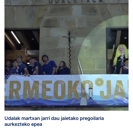
Udalak martxan jarri dau jaietako pregoilaria
aurkezteko epea