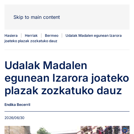
Skip to main content
Hasiera
Herriak
Bermeo
Udalak Madalen egunean Izarora
joateko plazak zozkatuko dauz
Udalak Madalen
egunean Izarora joateko
plazak zozkatuko dauz
Endika Becerril
2026/06/30