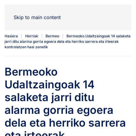
Skip to main content
Hasiera
Herriak
Bermeo
Bermeoko Udaltzaingoak 14 salaketa
jarri ditu alarma gorria egoera dela eta herriko sarrera eta irteerak
kontrolatzen hasi zenetik
Bermeoko
Udaltzaingoak 14
salaketa jarri ditu
alarma gorria egoera
dela eta herriko sarrera
eta irteerak