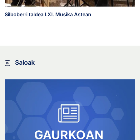
Silboberri taldea LXI. Musika Astean
Saioak