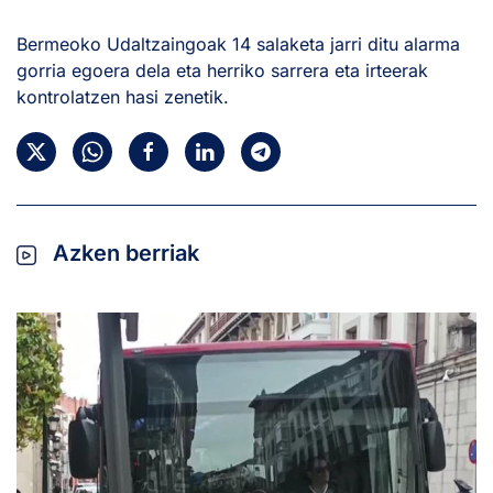
Bermeoko Udaltzaingoak 14 salaketa jarri ditu alarma
gorria egoera dela eta herriko sarrera eta irteerak
kontrolatzen hasi zenetik.
Azken berriak