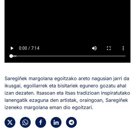
Saregiñek margolana egoitzako areto nagusian jarri da
ikusgai, egoiliarrek eta bisitariek egunero gozatu ahal
izan dezaten. Itsasoan eta itsas tradizioan inspiratutako
lanengatik ezaguna den artistak, oraingoan, Saregiñek
izeneko margolana eman dio egoitzari.