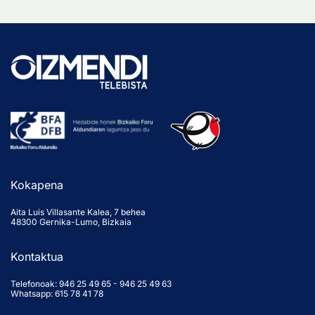
Kokapena
Aita Luis Villasante Kalea, 7 behea
48300 Gernika-Lumo, Bizkaia
Kontaktua
Telefonoak:
946 25 49 65
-
946 25 49 63
Whatsapp: 615 78 41 78