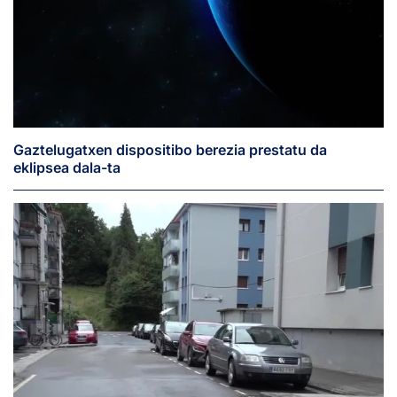
Gaztelugatxen dispositibo berezia prestatu da
eklipsea dala-ta