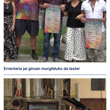
Errenteria jai giroan murgilduko da laster