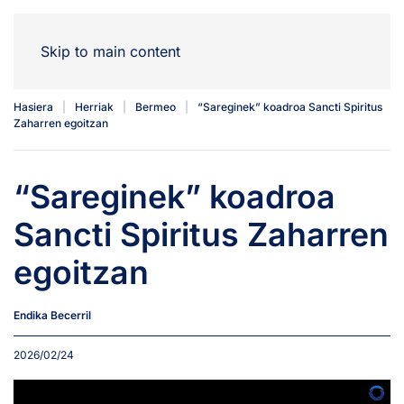
Skip to main content
Hasiera
Herriak
Bermeo
“Sareginek” koadroa Sancti Spiritus
Zaharren egoitzan
“Sareginek” koadroa
Sancti Spiritus Zaharren
egoitzan
Endika Becerril
2026/02/24