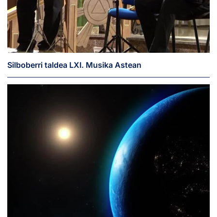
Silboberri taldea LXI. Musika Astean