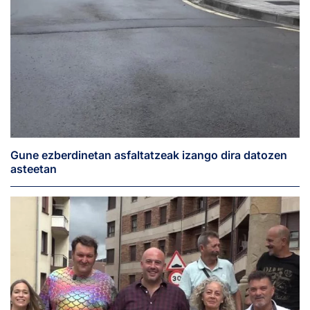
Gune ezberdinetan asfaltatzeak izango dira datozen
asteetan