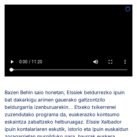
Bazen Behin saio honetan, Elssiek beldurrezko ipuin
bat dakarkigu arimen gauerako galtzontzilo
beldurgarria izenburuarekin. . Etxeko txikerrenei
zuzendutako programa da, euskerazko kontsumo
eskaintza zabaltzeko helburuagaz. Elssie Xalbador
ipuin kontalariaren eskutik, istorio eta ipuin euskaldun
zoragarrietan murgilduko gara, haurrak euskera