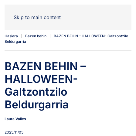
Skip to main content
Hasiera
Bazen behin
BAZEN BEHIN – HALLOWEEN- Galtzontzilo
Beldurgarria
BAZEN BEHIN –
HALLOWEEN-
Galtzontzilo
Beldurgarria
Laura Valles
2025/11/05