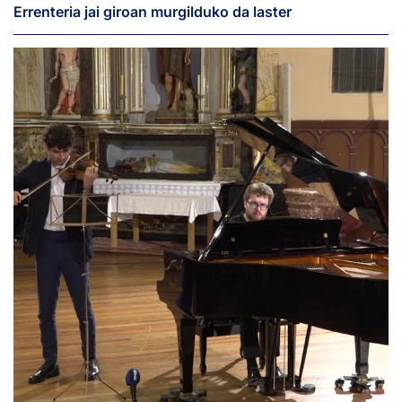
Errenteria jai giroan murgilduko da laster