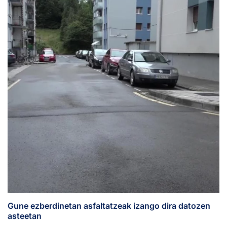
Gune ezberdinetan asfaltatzeak izango dira datozen
asteetan