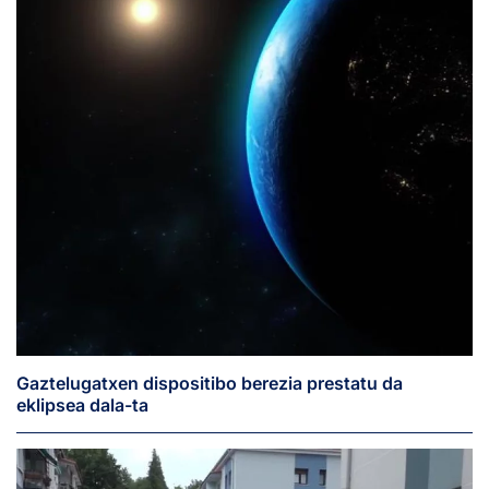
Gaztelugatxen dispositibo berezia prestatu da
eklipsea dala-ta