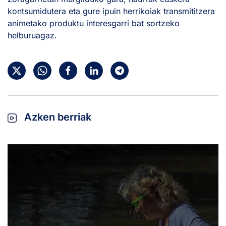
kontsumidutera eta gure ipuin herrikoiak transmititzera
animetako produktu interesgarri bat sortzeko
helburuagaz.
Azken berriak