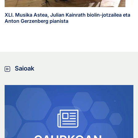
XLI. Musika Astea, Julian Kainrath biolin-jotzailea eta
Anton Gerzenberg pianista
Saioak