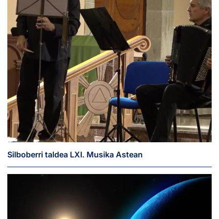
Silboberri taldea LXI. Musika Astean