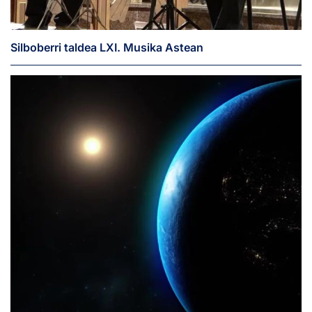
Silboberri taldea LXI. Musika Astean