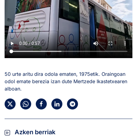
50 urte aritu dira odola ematen, 1975etik. Oraingoan
odol emate berezia izan dute Mertzede Ikastetxearen
alboan.
Azken berriak