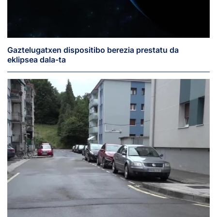
Gaztelugatxen dispositibo berezia prestatu da
eklipsea dala-ta