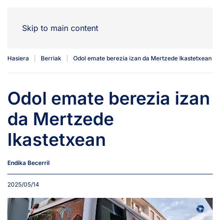
Skip to main content
Hasiera
Berriak
Odol emate berezia izan da Mertzede Ikastetxean
Odol emate berezia izan
da Mertzede
Ikastetxean
Endika Becerril
2025/05/14