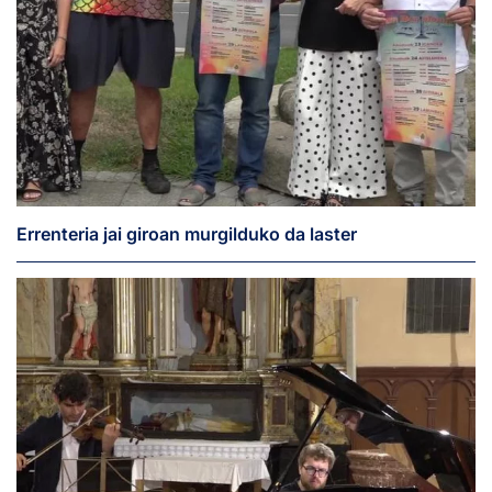
Errenteria jai giroan murgilduko da laster