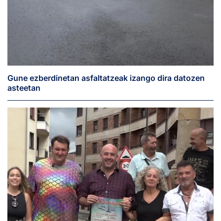
Gune ezberdinetan asfaltatzeak izango dira datozen
asteetan