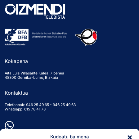
Kokapena
Aita Luis Villasante Kalea, 7 behea
48300 Gernika-Lumo, Bizkaia
Kontaktua
Telefonoak:
946 25 49 65
-
946 25 49 63
Whatsapp: 615 78 41 78
Kudeatu baimena